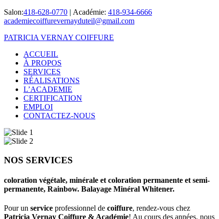
Salon:
418-628-0770
|
Académie:
418-934-6666
academiecoiffurevernayduteil@gmail.com
PATRICIA VERNAY COIFFURE
ACCUEIL
À PROPOS
SERVICES
RÉALISATIONS
L’ACADEMIE
CERTIFICATION
EMPLOI
CONTACTEZ-NOUS
NOS SERVICES
coloration végétale, minérale et coloration permanente et semi-
permanente, Rainbow. Balayage Minéral Whitener.
Pour un
service
professionnel de
coiffure
, rendez-vous chez
Patricia Vernay Coiffure & Académie
! Au cours des années, nous