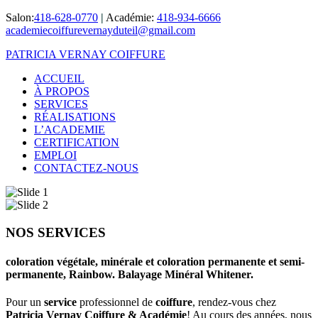
Salon:
418-628-0770
|
Académie:
418-934-6666
academiecoiffurevernayduteil@gmail.com
PATRICIA VERNAY COIFFURE
ACCUEIL
À PROPOS
SERVICES
RÉALISATIONS
L’ACADEMIE
CERTIFICATION
EMPLOI
CONTACTEZ-NOUS
NOS SERVICES
coloration végétale, minérale et coloration permanente et semi-
permanente, Rainbow. Balayage Minéral Whitener.
Pour un
service
professionnel de
coiffure
, rendez-vous chez
Patricia Vernay Coiffure & Académie
! Au cours des années, nous