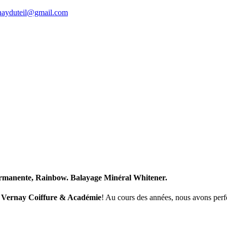
rnayduteil@gmail.com
-permanente, Rainbow. Balayage Minéral Whitener.
a Vernay Coiffure & Académie
! Au cours des années, nous avons perfec