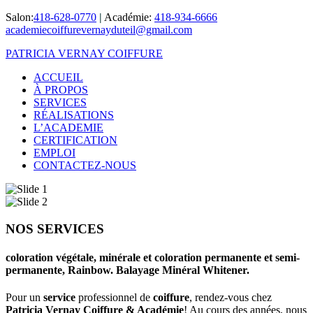
Salon:
418-628-0770
|
Académie:
418-934-6666
academiecoiffurevernayduteil@gmail.com
PATRICIA VERNAY COIFFURE
ACCUEIL
À PROPOS
SERVICES
RÉALISATIONS
L’ACADEMIE
CERTIFICATION
EMPLOI
CONTACTEZ-NOUS
NOS SERVICES
coloration végétale, minérale et coloration permanente et semi-
permanente, Rainbow. Balayage Minéral Whitener.
Pour un
service
professionnel de
coiffure
, rendez-vous chez
Patricia Vernay Coiffure & Académie
! Au cours des années, nous