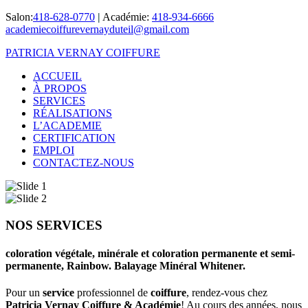
Salon:
418-628-0770
|
Académie:
418-934-6666
academiecoiffurevernayduteil@gmail.com
PATRICIA VERNAY COIFFURE
ACCUEIL
À PROPOS
SERVICES
RÉALISATIONS
L’ACADEMIE
CERTIFICATION
EMPLOI
CONTACTEZ-NOUS
NOS SERVICES
coloration végétale, minérale et coloration permanente et semi-
permanente, Rainbow. Balayage Minéral Whitener.
Pour un
service
professionnel de
coiffure
, rendez-vous chez
Patricia Vernay Coiffure & Académie
! Au cours des années, nous