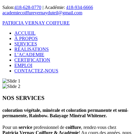
Salon:
418-628-0770
|
Académie:
418-934-6666
academiecoiffurevernayduteil@gmail.com
PATRICIA VERNAY COIFFURE
ACCUEIL
À PROPOS
SERVICES
RÉALISATIONS
L’ACADEMIE
CERTIFICATION
EMPLOI
CONTACTEZ-NOUS
NOS SERVICES
coloration végétale, minérale et coloration permanente et semi-
permanente, Rainbow. Balayage Minéral Whitener.
Pour un
service
professionnel de
coiffure
, rendez-vous chez
Patricia Vernay Coiffure & Académie
! Au cours des années, nous