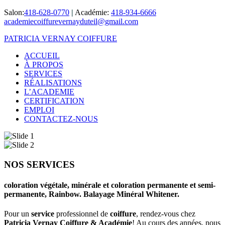
Salon:
418-628-0770
|
Académie:
418-934-6666
academiecoiffurevernayduteil@gmail.com
PATRICIA VERNAY COIFFURE
ACCUEIL
À PROPOS
SERVICES
RÉALISATIONS
L’ACADEMIE
CERTIFICATION
EMPLOI
CONTACTEZ-NOUS
NOS SERVICES
coloration végétale, minérale et coloration permanente et semi-
permanente, Rainbow. Balayage Minéral Whitener.
Pour un
service
professionnel de
coiffure
, rendez-vous chez
Patricia Vernay Coiffure & Académie
! Au cours des années, nous