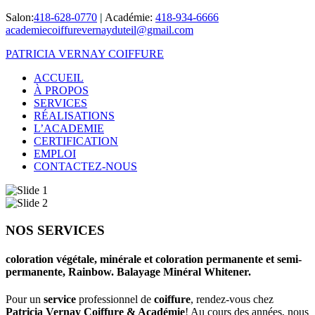
Salon:
418-628-0770
|
Académie:
418-934-6666
academiecoiffurevernayduteil@gmail.com
PATRICIA VERNAY COIFFURE
ACCUEIL
À PROPOS
SERVICES
RÉALISATIONS
L’ACADEMIE
CERTIFICATION
EMPLOI
CONTACTEZ-NOUS
NOS SERVICES
coloration végétale, minérale et coloration permanente et semi-
permanente, Rainbow. Balayage Minéral Whitener.
Pour un
service
professionnel de
coiffure
, rendez-vous chez
Patricia Vernay Coiffure & Académie
! Au cours des années, nous