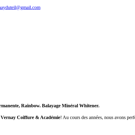
rnayduteil@gmail.com
-permanente, Rainbow. Balayage Minéral Whitener.
a Vernay Coiffure & Académie
! Au cours des années, nous avons perfec