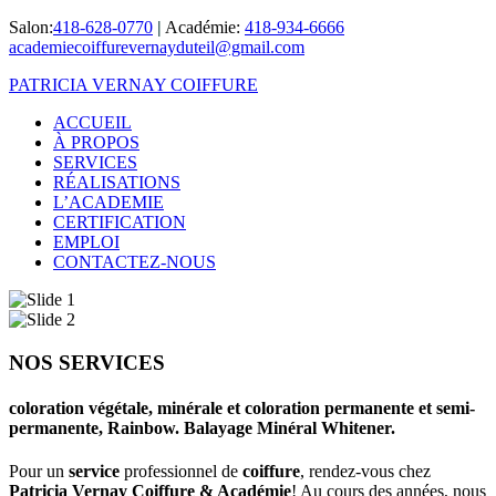
Salon:
418-628-0770
|
Académie:
418-934-6666
academiecoiffurevernayduteil@gmail.com
PATRICIA VERNAY COIFFURE
ACCUEIL
À PROPOS
SERVICES
RÉALISATIONS
L’ACADEMIE
CERTIFICATION
EMPLOI
CONTACTEZ-NOUS
NOS SERVICES
coloration végétale, minérale et coloration permanente et semi-
permanente, Rainbow. Balayage Minéral Whitener.
Pour un
service
professionnel de
coiffure
, rendez-vous chez
Patricia Vernay Coiffure & Académie
! Au cours des années, nous