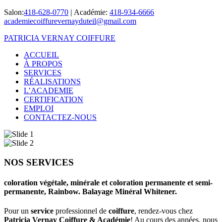
Salon:
418-628-0770
|
Académie:
418-934-6666
academiecoiffurevernayduteil@gmail.com
PATRICIA VERNAY COIFFURE
ACCUEIL
À PROPOS
SERVICES
RÉALISATIONS
L’ACADEMIE
CERTIFICATION
EMPLOI
CONTACTEZ-NOUS
NOS SERVICES
coloration végétale, minérale et coloration permanente et semi-
permanente, Rainbow. Balayage Minéral Whitener.
Pour un
service
professionnel de
coiffure
, rendez-vous chez
Patricia Vernay Coiffure & Académie
! Au cours des années, nous