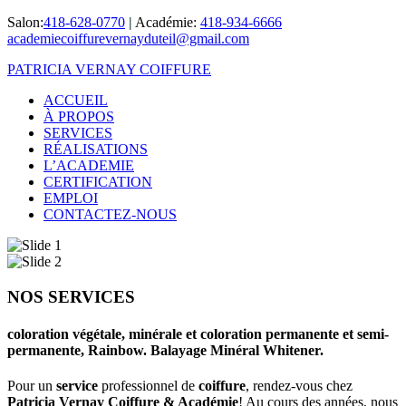
Salon:
418-628-0770
|
Académie:
418-934-6666
academiecoiffurevernayduteil@gmail.com
PATRICIA VERNAY COIFFURE
ACCUEIL
À PROPOS
SERVICES
RÉALISATIONS
L’ACADEMIE
CERTIFICATION
EMPLOI
CONTACTEZ-NOUS
NOS SERVICES
coloration végétale, minérale et coloration permanente et semi-
permanente, Rainbow. Balayage Minéral Whitener.
Pour un
service
professionnel de
coiffure
, rendez-vous chez
Patricia Vernay Coiffure & Académie
! Au cours des années, nous