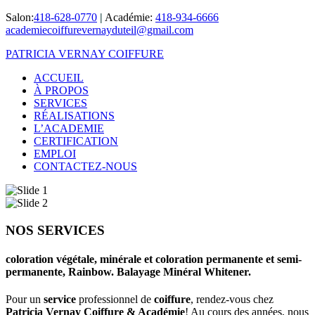
Salon:
418-628-0770
|
Académie:
418-934-6666
academiecoiffurevernayduteil@gmail.com
PATRICIA VERNAY COIFFURE
ACCUEIL
À PROPOS
SERVICES
RÉALISATIONS
L’ACADEMIE
CERTIFICATION
EMPLOI
CONTACTEZ-NOUS
NOS SERVICES
coloration végétale, minérale et coloration permanente et semi-
permanente, Rainbow. Balayage Minéral Whitener.
Pour un
service
professionnel de
coiffure
, rendez-vous chez
Patricia Vernay Coiffure & Académie
! Au cours des années, nous