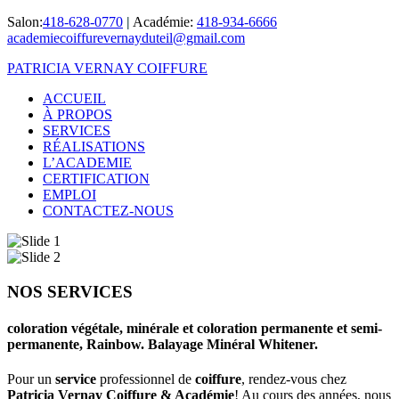
Salon:
418-628-0770
|
Académie:
418-934-6666
academiecoiffurevernayduteil@gmail.com
PATRICIA VERNAY COIFFURE
ACCUEIL
À PROPOS
SERVICES
RÉALISATIONS
L’ACADEMIE
CERTIFICATION
EMPLOI
CONTACTEZ-NOUS
NOS SERVICES
coloration végétale, minérale et coloration permanente et semi-
permanente, Rainbow. Balayage Minéral Whitener.
Pour un
service
professionnel de
coiffure
, rendez-vous chez
Patricia Vernay Coiffure & Académie
! Au cours des années, nous