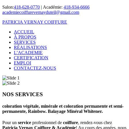
Salon:
418-628-0770
|
Académie:
418-934-6666
academiecoiffurevernayduteil@gmail.com
PATRICIA VERNAY COIFFURE
ACCUEIL
À PROPOS
SERVICES
RÉALISATIONS
L’ACADEMIE
CERTIFICATION
EMPLOI
CONTACTEZ-NOUS
NOS SERVICES
coloration végétale, minérale et coloration permanente et semi-
permanente, Rainbow. Balayage Minéral Whitener.
Pour un
service
professionnel de
coiffure
, rendez-vous chez
Patricia Vernay Coiffure & Académie
! Au cours des années, nous