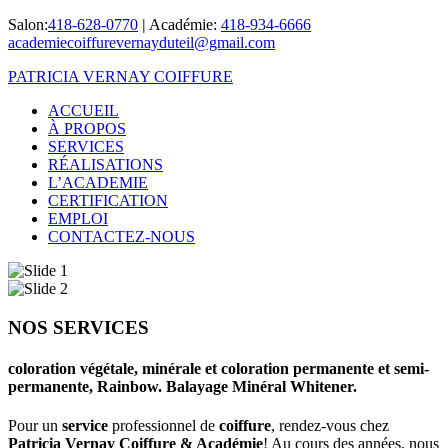
Salon:
418-628-0770
|
Académie:
418-934-6666
academiecoiffurevernayduteil@gmail.com
PATRICIA VERNAY COIFFURE
ACCUEIL
À PROPOS
SERVICES
RÉALISATIONS
L’ACADEMIE
CERTIFICATION
EMPLOI
CONTACTEZ-NOUS
NOS SERVICES
coloration végétale, minérale et coloration permanente et semi-
permanente, Rainbow. Balayage Minéral Whitener.
Pour un
service
professionnel de
coiffure
, rendez-vous chez
Patricia Vernay Coiffure & Académie
! Au cours des années, nous